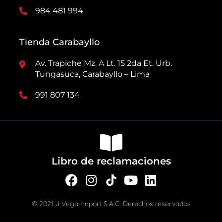
984 481 994
Tienda Carabayllo
Av. Trapiche Mz. A Lt. 15 2da Et. Urb.
Tungasuca, Carabayllo – Lima
991 807 134
Libro de reclamaciones
F
I
Y
L
a
n
o
i
c
s
u
n
© 2021 J Vega Import S.A.C. Derechos reservados
e
t
t
k