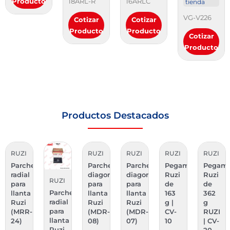
Producto
18ARL-R
16ARLC
tienda
VG-V226
Cotizar
Cotizar
Producto
Producto
Cotizar
Producto
Productos Destacados
RUZI
RUZI
RUZI
RUZI
RUZI
Parche
Parche
Parche
Pegamento
Pegam
radial
diagonal
diagonal
Ruzi
Ruzi
RUZI
para
para
para
de
de
Parche
EAL)
llanta
llanta
llanta
163
362
radial
Ruzi
Ruzi
Ruzi
g |
g
para
(MRR-
(MDR-
(MDR-
CV-
RUZI
o
llanta
24)
08)
07)
10
| CV-
Ruzi