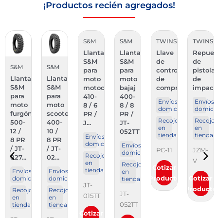
¡Productos recién agregados!
S&M
S&M
TWINS
TWINS
Llanta
Llanta
Llave
Repuesto
S&M
S&M
de
de
S&M
TWINS
para
para
control
pistola
Llanta
Pasta
moto
moto
de
de
S&M
de
motocicleta
bajaj
compresora
impacto
para
montaj
410-
400-
Envíos a
Envíos a
moto
8 / 6
8 / 8
domicilio
domicilio
Envíos 
scooter
PR /
PR /
domicil
Recojo
Recojo
400-
J...
JT-
en
en
Recojo
10 /
052TT
tienda
tienda
en
Envíos a
8 PR
tienda
domicilio
Envíos a
/ JT-
PC-11
JZM-
domicilio
Recojo
02...
JTWS-
V
en
Recojo
Cotizar
P
tienda
Envíos a
en
Producto
Cotizar
o
domicilio
tienda
JT-
Cotizar
Producto
Recojo
JT-
015TT
Producto
en
052TT
tienda
Cotizar