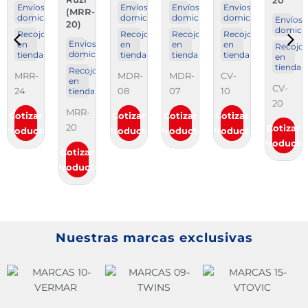
20
Envíos a
Envíos a
Envíos a
Envíos a
(MRR-
domicilio
domicilio
domicilio
domicilio
Envíos 
20)
domicil
Recojo
Recojo
Recojo
Recojo
AL
Envíos a
en
en
en
en
Recojo
domicilio
tienda
tienda
tienda
tienda
en
tienda
Recojo
MRR-
MDR-
MDR-
CV-
en
CV-
24
08
07
10
tienda
20
MRR-
Cotizar
Cotizar
Cotizar
Cotizar
20
Cotizar
Producto
Producto
Producto
Producto
Producto
Cotizar
Producto
Nuestras marcas exclusivas