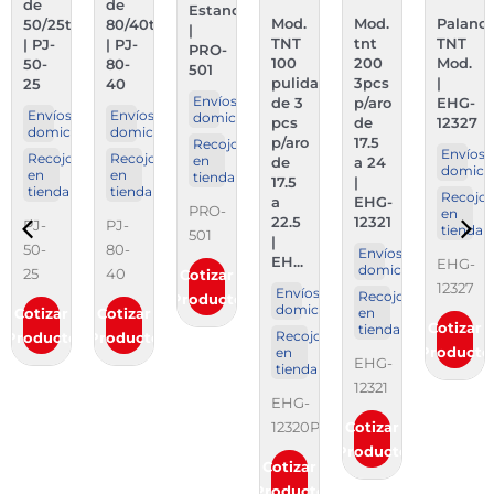
o
de
de
Estandar
Mod.
Mod.
Palanc
50/25t
80/40t
|
TNT
tnt
TNT
| PJ-
| PJ-
PRO-
100
200
Mod.
o
50-
80-
501
pulida
3pcs
|
25
40
Envíos a
de 3
p/aro
EHG-
Envíos a
Envíos a
domicilio
pcs
de
12327
domicilio
domicilio
p/aro
17.5
Recojo
Envíos 
Recojo
Recojo
en
de
a 24
domicil
o
en
en
tienda
17.5
|
tienda
tienda
Recojo
a
EHG-
PRO-
en
22.5
12321
PJ-
PJ-
tienda
501
|
50-
80-
Envíos a
EH...
EHG-
domicilio
25
40
Cotizar
12327
Envíos a
Recojo
Producto
domicilio
Cotizar
Cotizar
en
Cotizar
tienda
Recojo
Producto
Producto
Producto
en
EHG-
tienda
12321
EHG-
12320P
Cotizar
Producto
Cotizar
Producto