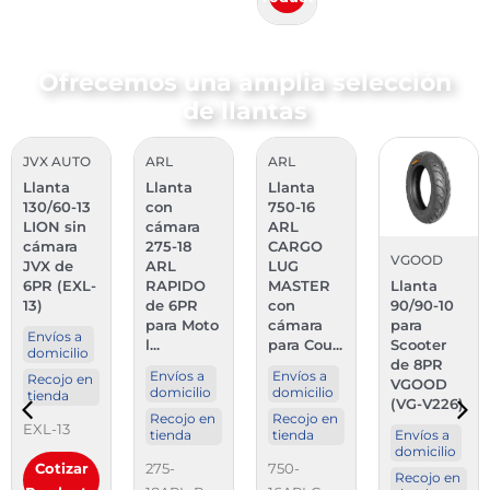
Ofrecemos una amplia selección
de llantas
JVX AUTO
ARL
ARL
Llanta
Llanta
Llanta
130/60-13
con
750-16
LION sin
cámara
ARL
cámara
275-18
CARGO
VGOOD
JVX de
ARL
LUG
6PR (EXL-
RAPIDO
MASTER
Llanta
13)
de 6PR
con
90/90-10
para Moto
cámara
para
Envíos a
l...
para Cou...
Scooter
domicilio
de 8PR
Envíos a
Envíos a
Recojo en
VGOOD
domicilio
domicilio
tienda
(VG-V226)
Recojo en
Recojo en
EXL-13
tienda
tienda
Envíos a
domicilio
Cotizar
275-
750-
Recojo en