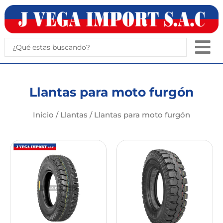
Ir
al
contenido
Search
...
Llantas para moto furgón
Inicio
/
Llantas
/ Llantas para moto furgón