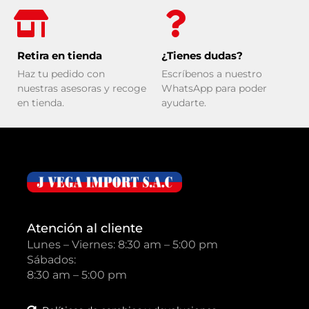
Retira en tienda
¿Tienes dudas?
Haz tu pedido con
Escríbenos a nuestro
nuestras asesoras y recoge
WhatsApp para poder
en tienda.
ayudarte.
Atención al cliente
Lunes – Viernes: 8:30 am – 5:00 pm
Sábados:
8:30 am – 5:00 pm