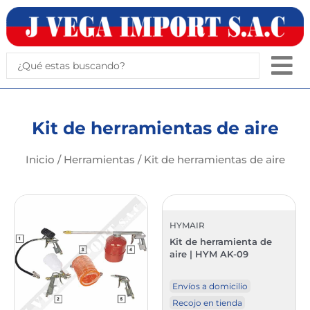
Ir
al
contenido
Search
...
Kit de herramientas de aire
Inicio
/
Herramientas
/ Kit de herramientas de aire
HYMAIR
Kit de herramienta de
aire | HYM AK-09
Envíos a domicilio
Recojo en tienda