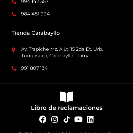
994 142 557
984 481 994
Tienda Carabayllo
Av. Trapiche Mz. A Lt. 15 2da Et. Urb.
Tungasuca, Carabayllo – Lima
991 807 134
Libro de reclamaciones
F
I
Y
L
a
n
o
i