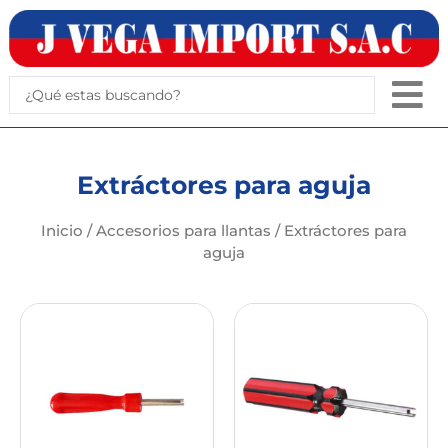
Ir
al
contenido
Search
...
Extráctores para aguja
Inicio
/
Accesorios para llantas
/ Extráctores para
aguja