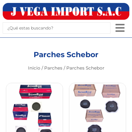
Ir
al
contenido
Search
...
Parches Schebor
Inicio
/
Parches
/ Parches Schebor