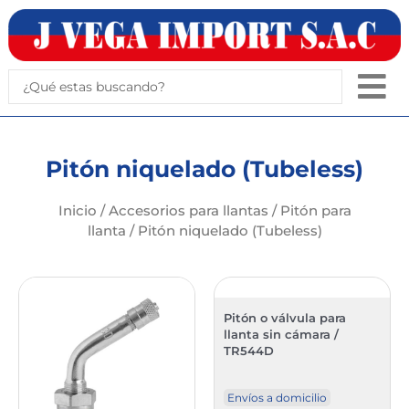
Ir
al
contenido
Search
...
Pitón niquelado (Tubeless)
Inicio
/
Accesorios para llantas
/
Pitón para
llanta
/ Pitón niquelado (Tubeless)
Pitón o válvula para
llanta sin cámara /
TR544D
Envíos a domicilio