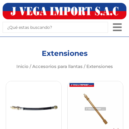
Ir
al
contenido
Search
...
Extensiones
Inicio
/
Accesorios para llantas
/ Extensiones