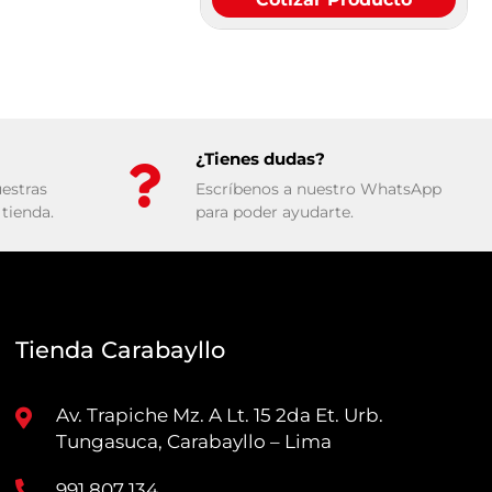
¿Tienes dudas?
estras
Escríbenos a nuestro WhatsApp
tienda.
para poder ayudarte.
Tienda Carabayllo
Av. Trapiche Mz. A Lt. 15 2da Et. Urb.
Tungasuca, Carabayllo – Lima
991 807 134