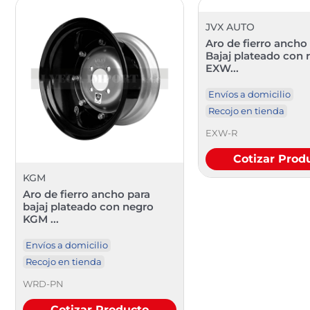
JVX AUTO
Aro de fierro ancho
Bajaj plateado con r
EXW...
Envíos a domicilio
Recojo en tienda
EXW-R
Cotizar Prod
KGM
Aro de fierro ancho para
bajaj plateado con negro
KGM ...
Envíos a domicilio
Recojo en tienda
WRD-PN
Cotizar Producto