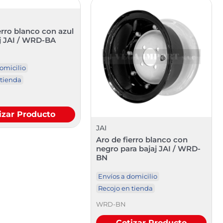
erro blanco con azul
aj JAI / WRD-BA
omicilio
 tienda
izar Producto
JAI
Aro de fierro blanco con
negro para bajaj JAI / WRD-
BN
Envíos a domicilio
Recojo en tienda
WRD-BN
Cotizar Producto