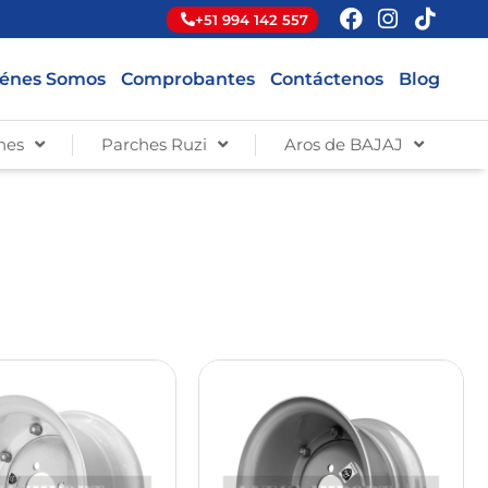
+51 994 142 557
énes Somos
Comprobantes
Contáctenos
Blog
hes
Parches Ruzi
Aros de BAJAJ