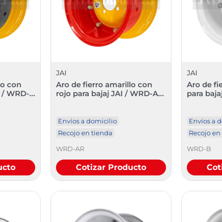
JAI
JAI
lo con
Aro de fierro amarillo con
Aro de fi
 / WRD-...
rojo para bajaj JAI / WRD-A...
para baja
Envíos a domicilio
Envíos a d
Recojo en tienda
Recojo en
WRD-AR
WRD-B
ucto
Cotizar Producto
Cot