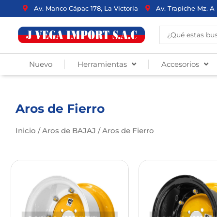
Ir
Av. Manco Cápac 178, La Victoria
Av. Trapiche Mz. A 
al
contenido
Search
...
Nuevo
Herramientas
Accesorios
Aros de Fierro
Inicio
/
Aros de BAJAJ
/ Aros de Fierro