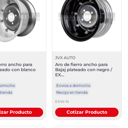
JVX AUTO
erro ancho para
Aro de fierro ancho para
teado con blanco
Bajaj plateado con negro /
EX...
omicilio
Envíos a domicilio
 tienda
Recojo en tienda
EXW-N
izar Producto
Cotizar Producto