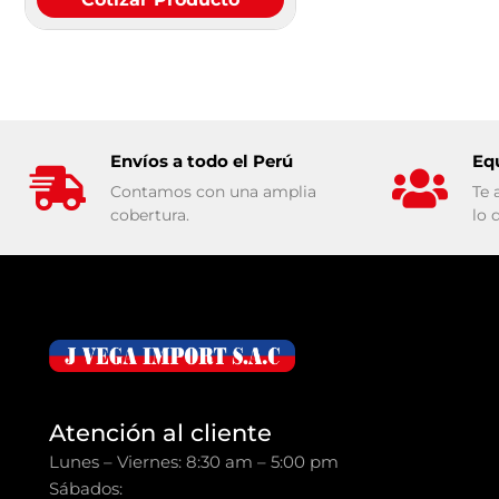
Envíos a todo el Perú
Eq
Contamos con una amplia
Te 
cobertura.
lo 
Atención al cliente
Lunes – Viernes: 8:30 am – 5:00 pm
Sábados: