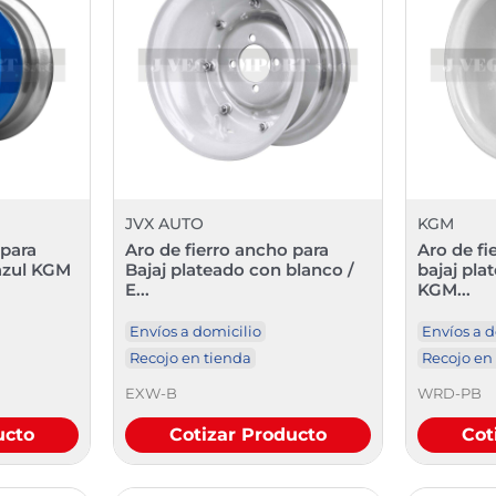
JVX AUTO
KGM
 para
Aro de fierro ancho para
Aro de fi
 azul KGM
Bajaj plateado con blanco /
bajaj pla
E...
KGM...
Envíos a domicilio
Envíos a d
Recojo en tienda
Recojo en
EXW-B
WRD-PB
ucto
Cotizar Producto
Cot