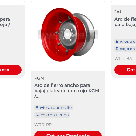
JAI
 para
Aro de fi
ojo /
para baj
Envíos a d
Recojo en
WRD-BA
ucto
Cot
KGM
Aro de fierro ancho para
bajaj plateado con rojo KGM
/...
Envíos a domicilio
Recojo en tienda
WRD-PR
Cotizar Producto