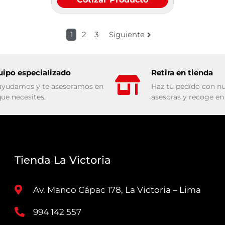
1
2
3
Siguiente
uipo especializado
Retira en tienda
ayudamos y te asesoramos en
Haz tu pedido con nu
que necesites.
asesoras y recoge en 
Tienda La Victoria
Av. Manco Cápac 178, La Victoria – Lima
994 142 557