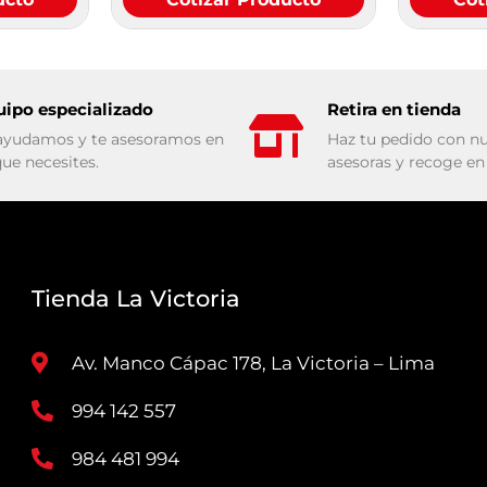
uipo especializado
Retira en tienda
ayudamos y te asesoramos en
Haz tu pedido con nu
que necesites.
asesoras y recoge en 
Tienda La Victoria
Av. Manco Cápac 178, La Victoria – Lima
994 142 557
984 481 994