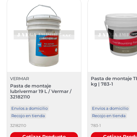
Pasta de montaje T
VERMAR
kg | 783-1
Pasta de montaje
lubrivermar 19 L / Vermar /
32182110
Envíos a domicilio
Envíos a domicilio
Recojo en tienda
Recojo en tienda
32182110
783-1
Cotizar Producto
Cotizar Prod