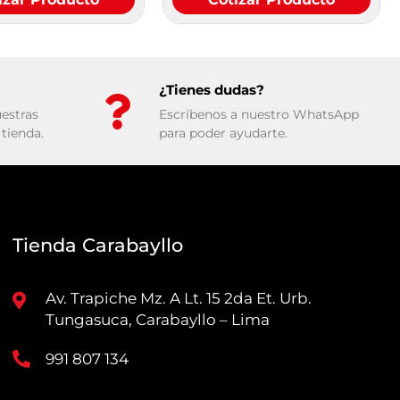
¿Tienes dudas?
estras
Escríbenos a nuestro WhatsApp
tienda.
para poder ayudarte.
Tienda Carabayllo
Av. Trapiche Mz. A Lt. 15 2da Et. Urb.
Tungasuca, Carabayllo – Lima
991 807 134