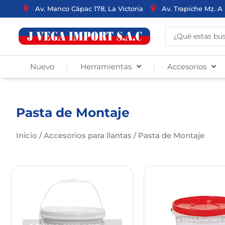
Ir
Av. Manco Cápac 178, La Victoria
Av. Trapiche Mz. A 
al
contenido
Search
...
Nuevo
Herramientas
Accesorios
Pasta de Montaje
Inicio
/
Accesorios para llantas
/ Pasta de Montaje