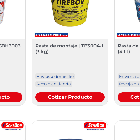
 SBH3003
Pasta de montaje | TB3004-1
Pasta de
(3 kg)
(4 Lt)
Envíos a domicilio
Envíos a d
Recojo en tienda
Recojo en
ucto
Cotizar Producto
Cot