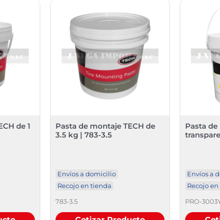
ECH de 1
Pasta de montaje TECH de
Pasta de
3.5 kg | 783-3.5
transpare
Envíos a domicilio
Envíos a d
Recojo en tienda
Recojo en
783-3.5
PRO-3003
ucto
Cotizar Producto
Cot