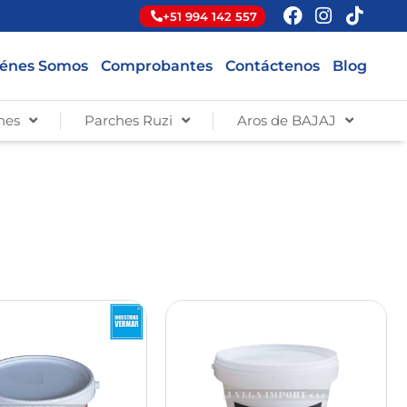
+51 994 142 557
énes Somos
Comprobantes
Contáctenos
Blog
hes
Parches Ruzi
Aros de BAJAJ