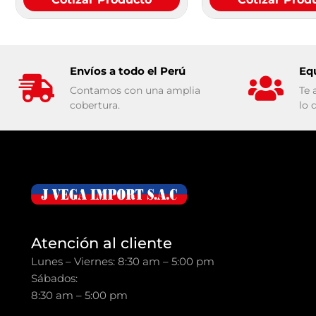
Envíos a todo el Perú
Eq
Contamos con una amplia
Te 
cobertura.
lo 
Atención al cliente
Lunes – Viernes: 8:30 am – 5:00 pm
Sábados:
8:30 am – 5:00 pm