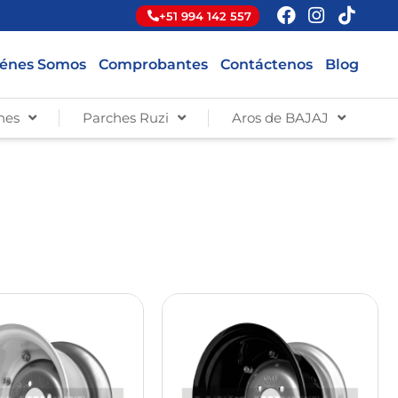
+51 994 142 557
énes Somos
Comprobantes
Contáctenos
Blog
hes
Parches Ruzi
Aros de BAJAJ