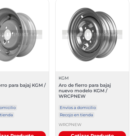
KGM
erro para bajaj KGM /
Aro de fierro para bajaj
nuevo modelo KGM /
WRCPNEW
omicilio
Envíos a domicilio
 tienda
Recojo en tienda
WRCPNEW
izar Producto
Cotizar Producto