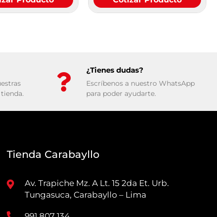
¿Tienes dudas?
estras
Escríbenos a nuestro WhatsApp
tienda.
para poder ayudarte.
Tienda Carabayllo
Av. Trapiche Mz. A Lt. 15 2da Et. Urb.
Tungasuca, Carabayllo – Lima
991 807 134