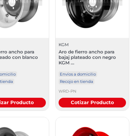
KGM
erro ancho para
Aro de fierro ancho para
teado con blanco
bajaj plateado con negro
KGM ...
omicilio
Envíos a domicilio
 tienda
Recojo en tienda
WRD-PN
izar Producto
Cotizar Producto