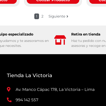
1
2
Siguiente
uipo especializado
Retira en tienda
ayudamos y te asesoramos en
Haz tu pedido con nu
que necesites.
asesoras y recoge en 
Tienda La Victoria
Av. Manco Cápac 178, La Victoria – Lima
994 142 557