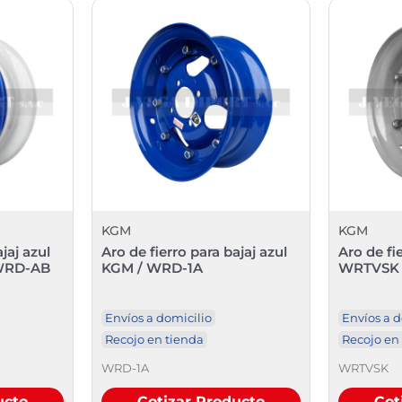
KGM
KGM
jaj azul
Aro de fierro para bajaj azul
Aro de fi
 WRD-AB
KGM / WRD-1A
WRTVSK
Envíos a domicilio
Envíos a d
Recojo en tienda
Recojo en
WRD-1A
WRTVSK
ucto
Cotizar Producto
Cot