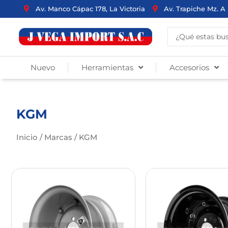
Ir
Av. Manco Cápac 178, La Victoria
Av. Trapiche Mz. A 
al
contenido
Search
...
Nuevo
Herramientas
Accesorios
KGM
Inicio
/ Marcas / KGM