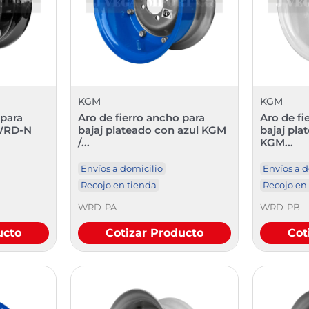
KGM
KGM
 para
Aro de fierro ancho para
Aro de fi
 WRD-N
bajaj plateado con azul KGM
bajaj pla
/...
KGM...
Envíos a domicilio
Envíos a d
Recojo en tienda
Recojo en
WRD-PA
WRD-PB
ucto
Cotizar Producto
Cot