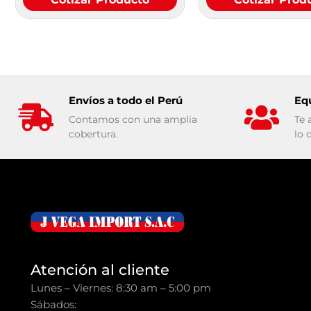
Envíos a todo el Perú
Eq
Contamos con una amplia
Te 
cobertura.
lo 
Atención al cliente
Lunes – Viernes: 8:30 am – 5:00 pm
Sábados: