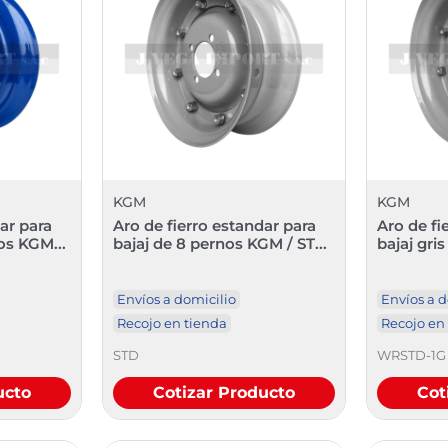
KGM
KGM
ar para
Aro de fierro estandar para
Aro de fi
os KGM...
bajaj de 8 pernos KGM / ST...
bajaj gri
Envíos a domicilio
Envíos a d
Recojo en tienda
Recojo en
STD
WRSTD-1G
ucto
Cotizar Producto
Cot