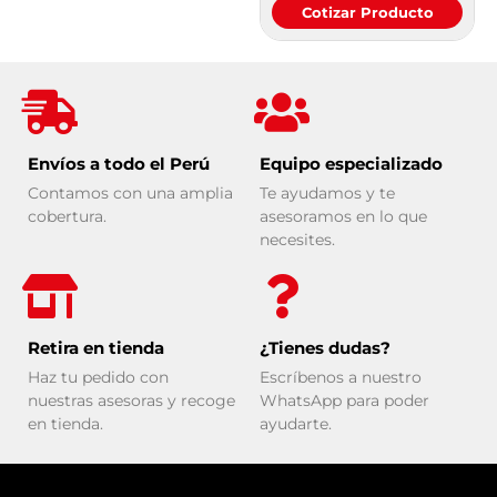
Cotizar Producto
Envíos a todo el Perú
Equipo especializado
Contamos con una amplia
Te ayudamos y te
cobertura.
asesoramos en lo que
necesites.
Retira en tienda
¿Tienes dudas?
Haz tu pedido con
Escríbenos a nuestro
nuestras asesoras y recoge
WhatsApp para poder
en tienda.
ayudarte.