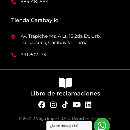
984 481 994
Tienda Carabayllo
Av. Trapiche Mz. A Lt. 15 2da Et. Urb.
Tungasuca, Carabayllo – Lima
991 807 134
Libro de reclamaciones
F
I
Y
L
a
n
o
i
c
s
u
n
© 2021 J Vega Import S.A.C. Derechos reservados
e
t
t
k
¿Necesitas ayuda?