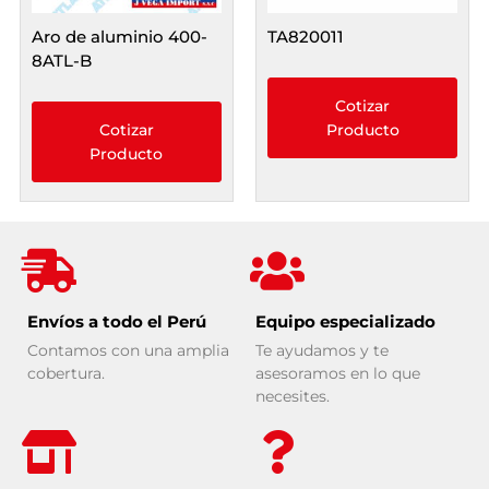
Aro de aluminio 400-
TA820011
8ATL-B
Cotizar
Cotizar
Producto
Producto
Envíos a todo el Perú
Equipo especializado
Contamos con una amplia
Te ayudamos y te
cobertura.
asesoramos en lo que
necesites.