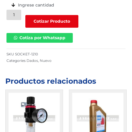
Ingrese cantidad
Set
de
Cotizar Producto
dados
de
Cotiza por Whatsapp
1/2
con
10
SKU
SOCKET-1210
unidades
Categories
Dados
,
Nuevo
cantidad
Productos relacionados