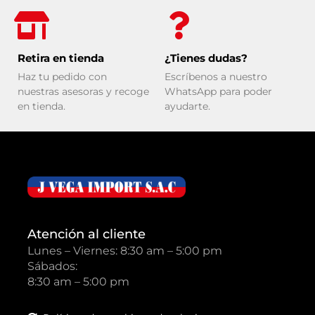
Retira en tienda
¿Tienes dudas?
Haz tu pedido con
Escríbenos a nuestro
nuestras asesoras y recoge
WhatsApp para poder
en tienda.
ayudarte.
Atención al cliente
Lunes – Viernes: 8:30 am – 5:00 pm
Sábados:
8:30 am – 5:00 pm