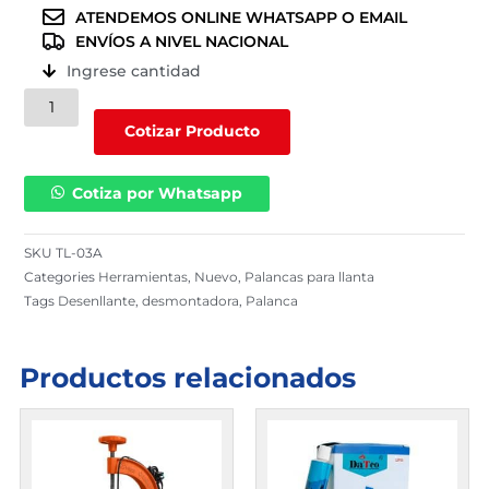
ATENDEMOS ONLINE WHATSAPP O EMAIL
ENVÍOS A NIVEL NACIONAL
Ingrese cantidad
Palanca
plana
Cotizar Producto
de
18”
Cotiza por Whatsapp
|
TL-
03A
SKU
TL-03A
cantidad
Categories
Herramientas
,
Nuevo
,
Palancas para llanta
Tags
Desenllante
,
desmontadora
,
Palanca
Productos relacionados