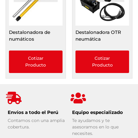
Destalonadora de
Destalonadora OTR
numáticos
neumática
Cotizar
Cotizar
Producto
Producto
Envíos a todo el Perú
Equipo especializado
Contamos con una amplia
Te ayudamos y te
cobertura.
asesoramos en lo que
necesites.