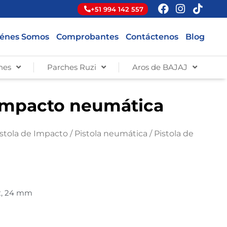
+51 994 142 557
énes Somos
Comprobantes
Contáctenos
Blog
hes
Parches Ruzi
Aros de BAJAJ
 impacto neumática
istola de Impacto
/
Pistola neumática
/ Pistola de
 22, 24 mm