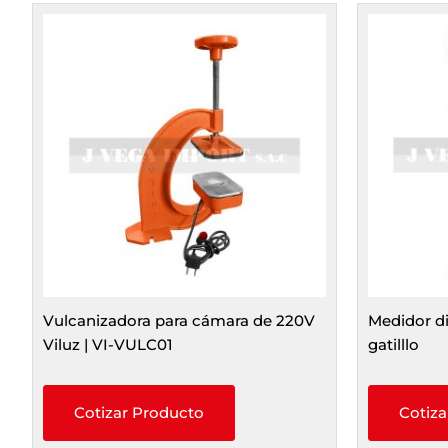
Vulcanizadora para cámara de 220V
Medidor d
Viluz | VI-VULC01
gatilllo
Cotizar Producto
Cotiza