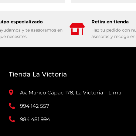
uipo especializado
Retira en tienda
ayudamos y te asesoramos en
Haz tu pedido con nu
que necesites.
asesoras y recoge en 
Tienda La Victoria
Av. Manco Cápac 178, La Victoria – Lima
994 142 557
984 481 994