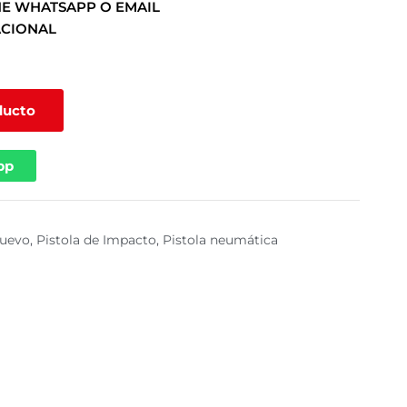
E WHATSAPP O EMAIL
ACIONAL
ducto
pp
uevo
,
Pistola de Impacto
,
Pistola neumática