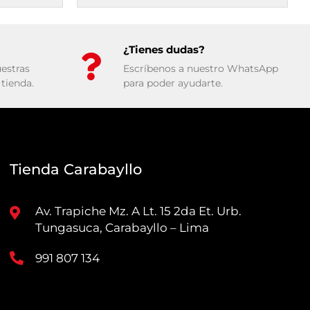
¿Tienes dudas?
estras
Escríbenos a nuestro WhatsApp
tienda.
para poder ayudarte.
Tienda Carabayllo
Av. Trapiche Mz. A Lt. 15 2da Et. Urb.
Tungasuca, Carabayllo – Lima
991 807 134