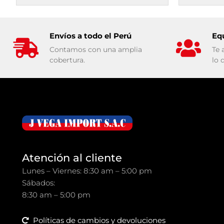
Envíos a todo el Perú
Eq
Contamos con una amplia
Te 
cobertura.
lo 
Atención al cliente
Lunes – Viernes: 8:30 am – 5:00 pm
Sábados:
8:30 am – 5:00 pm
Políticas de cambios y devoluciones