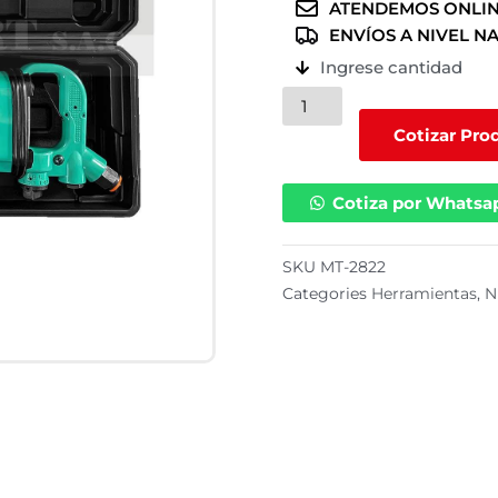
ATENDEMOS ONLIN
ENVÍOS A NIVEL N
Ingrese cantidad
Pistola
de
Cotizar Pro
impacto
neumática
Cotiza por Whatsa
cantidad
SKU
MT-2822
Categories
Herramientas
,
N