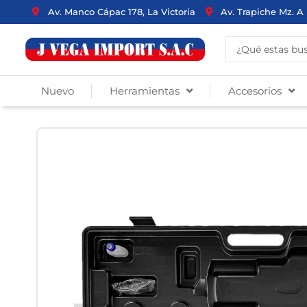
Ir
Av. Manco Cápac 178, La Victoria
Av. Trapiche Mz. A 
al
contenido
Search
...
Nuevo
Herramientas
Accesorios