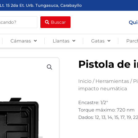
Lt. 15 2da Et. Urb. Tungasuca, Carabayllo
Qui
Buscar
Cámaras
Llantas
Gatas
Parc
Pistola de
Inicio
/
Herramientas
/
P
impacto neumática
Encastre: 1/2″
Torque máximo: 720 nm
Dados: 12, 13, 14, 15, 17, 19,