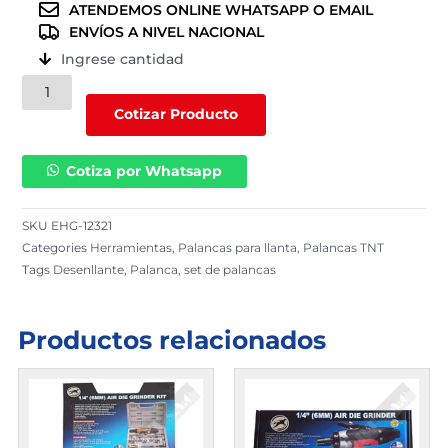
ATENDEMOS ONLINE WHATSAPP O EMAIL
ENVÍOS A NIVEL NACIONAL
Ingrese cantidad
Mod.
tnt
Cotizar Producto
200
3pcs
Cotiza por Whatsapp
p/aro
de
17.5
SKU
EHG-12321
a
Categories
Herramientas
,
Palancas para llanta
,
Palancas TNT
24
Tags
Desenllante
,
Palanca
,
set de palancas
|
EHG-
12321
Productos relacionados
cantidad