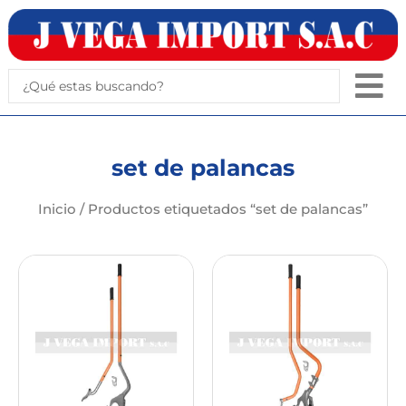
Ir
al
contenido
Search
...
set de palancas
Inicio
/ Productos etiquetados “set de palancas”