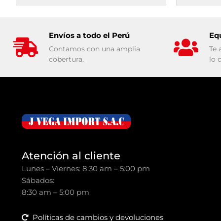
Envíos a todo el Perú
Eq
Contamos con una amplia
Te 
cobertura.
lo 
Atención al cliente
Lunes – Viernes: 8:30 am – 5:00 pm
Sábados:
8:30 am – 5:00 pm
Políticas de cambios y devoluciones