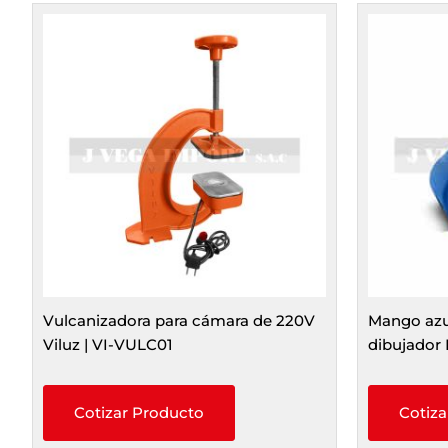
Vulcanizadora para cámara de 220V
Mango azu
Viluz | VI-VULC01
dibujador 
Cotizar Producto
Cotiza