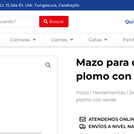
Lt. 15 2da Et. Urb. Tungasuca, Carabayllo
Qui
Buscar
Cámaras
Llantas
Gatas
Parc
Mazo para 
plomo con
Inicio
/
Herramientas
/
D
plomo con verde
ATENDEMOS ONLIN
ENVÍOS A NIVEL N