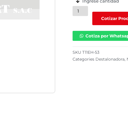
Ingrese cantidad
Mazo
para
Cotizar Pro
desmontar
llantas
Cotiza por Whatsa
plomo
con
verde
SKU
T11EH-53
cantidad
Categories
Destalonadora
,