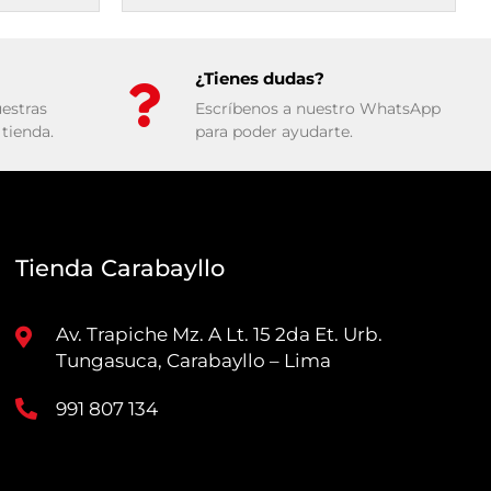
¿Tienes dudas?
estras
Escríbenos a nuestro WhatsApp
tienda.
para poder ayudarte.
Tienda Carabayllo
Av. Trapiche Mz. A Lt. 15 2da Et. Urb.
Tungasuca, Carabayllo – Lima
991 807 134