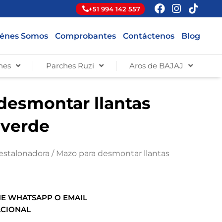
+51 994 142 557
énes Somos
Comprobantes
Contáctenos
Blog
hes
Parches Ruzi
Aros de BAJAJ
desmontar llantas
 verde
estalonadora
/ Mazo para desmontar llantas
E WHATSAPP O EMAIL
ACIONAL