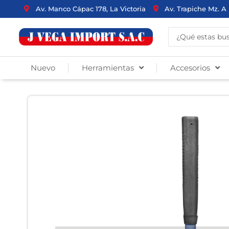
Ir
Av. Manco Cápac 178, La Victoria
Av. Trapiche Mz. A 
al
contenido
Search
...
Nuevo
Herramientas
Accesorios