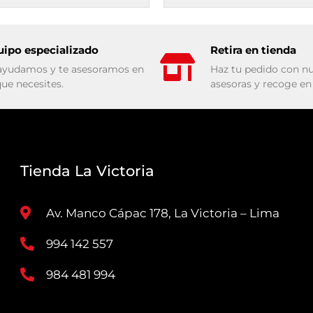
uipo especializado
Retira en tienda
ayudamos y te asesoramos en
Haz tu pedido con nu
que necesites.
asesoras y recoge en 
Tienda La Victoria
Av. Manco Cápac 178, La Victoria – Lima
994 142 557
984 481 994