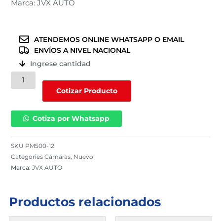
Marca: JVX AUTO
ATENDEMOS ONLINE WHATSAPP O EMAIL
ENVÍOS A NIVEL NACIONAL
Ingrese cantidad
Cámara
JVX
Cotizar Producto
AUTO
para
Cotiza por Whatsapp
moto
furgón
500-
SKU
PM500-12
12
Categories
Cámaras
,
Nuevo
/
Marca:
JVX AUTO
TR13
/
PM500-
Productos relacionados
12
cantidad