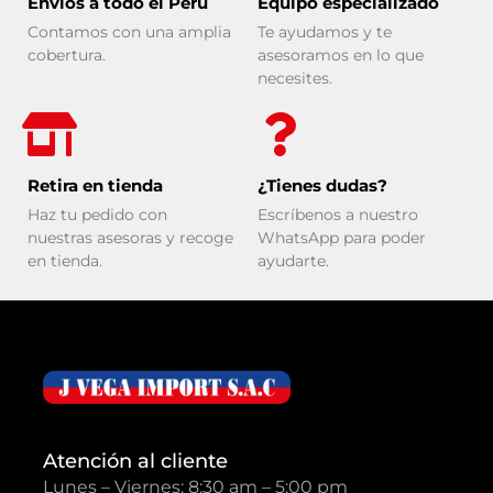
Envíos a todo el Perú
Equipo especializado
Contamos con una amplia
Te ayudamos y te
cobertura.
asesoramos en lo que
necesites.
Retira en tienda
¿Tienes dudas?
Haz tu pedido con
Escríbenos a nuestro
nuestras asesoras y recoge
WhatsApp para poder
en tienda.
ayudarte.
Atención al cliente
Lunes – Viernes: 8:30 am – 5:00 pm