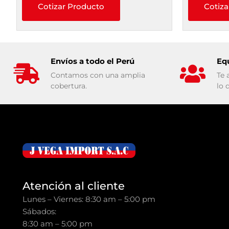
Cotizar Producto
Cotiza
Envíos a todo el Perú
Eq
Contamos con una amplia
Te 
cobertura.
lo 
Atención al cliente
Lunes – Viernes: 8:30 am – 5:00 pm
Sábados:
8:30 am – 5:00 pm