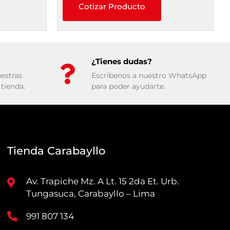
Cotizar Producto
¿Tienes dudas?
estras
Escríbenos a nuestro WhatsApp
tienda.
para poder ayudarte.
Tienda Carabayllo
Av. Trapiche Mz. A Lt. 15 2da Et. Urb.
Tungasuca, Carabayllo – Lima
991 807 134