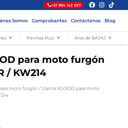
+51 994 142 557
énes Somos
Comprobantes
Contáctenos
Blog
hes
Parches Ruzi
Aros de BAJAJ
OD para moto furgón
PR / KW214
para moto furgón
/ Llanta VGOOD para moto
W214