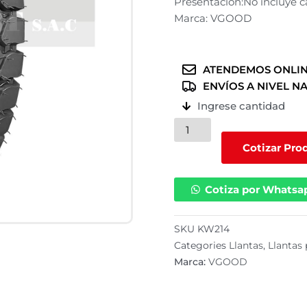
Presentación:No incluye 
Marca: VGOOD
ATENDEMOS ONLIN
ENVÍOS A NIVEL N
Ingrese cantidad
Llanta
VGOOD
Cotizar Pro
para
moto
Cotiza por Whatsa
furgón
500-
12
SKU
KW214
/
Categories
Llantas
,
Llantas
8PR
Marca:
VGOOD
/
KW214
cantidad