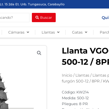
Lt. 15 2da Et. Urb. Tungasuca, Carabayllo
Qui
Buscar
Cámaras
Llantas
Gatas
Parc
Llanta VGO
500-12 / 8
Inicio
/
Llantas
/
Llantas 
furgón 500-12 / 8PR / K
Código: KW214
Medida: 500-12
Pliegues: 8 PR