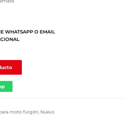
cámara
E WHATSAPP O EMAIL
ACIONAL
ducto
pp
 para moto furgón
,
Nuevo