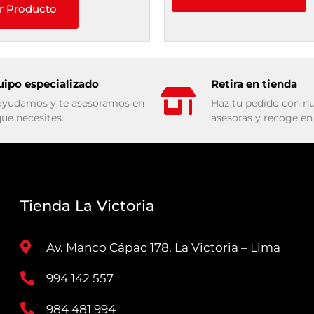
r Producto
uipo especializado
Retira en tienda
ayudamos y te asesoramos en
Haz tu pedido con nu
que necesites.
asesoras y recoge en 
Tienda La Victoria
Av. Manco Cápac 178, La Victoria – Lima
994 142 557
984 481 994