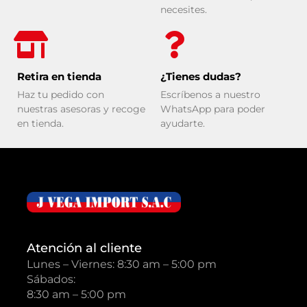
necesites.
Retira en tienda
¿Tienes dudas?
Haz tu pedido con
Escríbenos a nuestro
nuestras asesoras y recoge
WhatsApp para poder
en tienda.
ayudarte.
Atención al cliente
Lunes – Viernes: 8:30 am – 5:00 pm
Sábados:
8:30 am – 5:00 pm