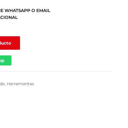
E WHATSAPP O EMAIL
ACIONAL
ducto
pp
ado
,
Herramientas