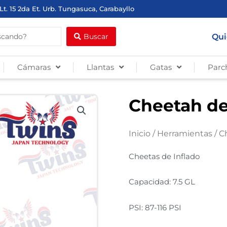
Lt. 15 2da Et. Urb. Tungasuca, Carabayllo
Qui
Buscar
Cámaras
Llantas
Gatas
Parc
Cheetah de 
Inicio
/
Herramientas
/
C
Cheetas de Inflado
Capacidad: 7.5 GL
PSI: 87-116 PSI