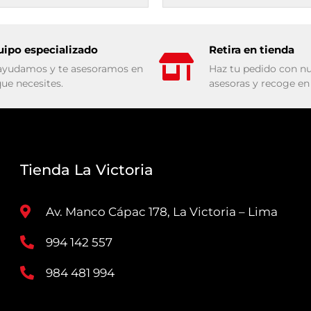
uipo especializado
Retira en tienda
ayudamos y te asesoramos en
Haz tu pedido con nu
que necesites.
asesoras y recoge en 
Tienda La Victoria
Av. Manco Cápac 178, La Victoria – Lima
994 142 557
984 481 994