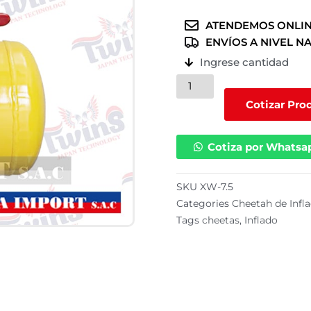
ATENDEMOS ONLIN
ENVÍOS A NIVEL N
Ingrese cantidad
Cheetah
de
Cotizar Pro
inflado
|
Cotiza por Whatsa
XW-
7.5
cantidad
SKU
XW-7.5
Categories
Cheetah de Infl
Tags
cheetas
,
Inflado