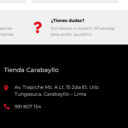
¿Tienes dudas?
estras
Escríbenos a nuestro WhatsApp
tienda.
para poder ayudarte.
Tienda Carabayllo
Av. Trapiche Mz. A Lt. 15 2da Et. Urb.
Tungasuca, Carabayllo – Lima
991 807 134