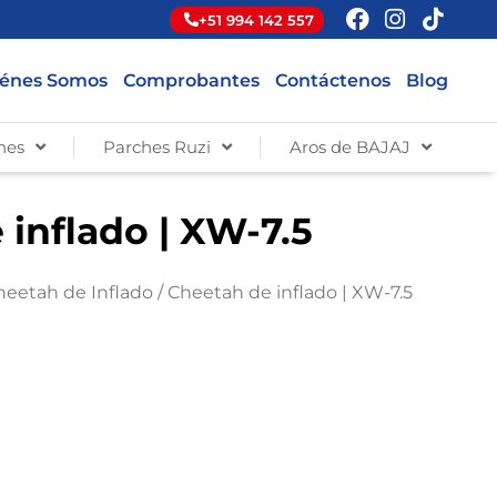
+51 994 142 557
énes Somos
Comprobantes
Contáctenos
Blog
hes
Parches Ruzi
Aros de BAJAJ
inflado | XW-7.5
heetah de Inflado
/ Cheetah de inflado | XW-7.5