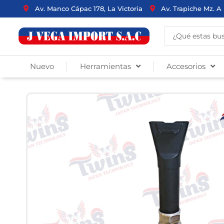
Ir
Av. Manco Cápac 178, La Victoria
Av. Trapiche Mz. A 
al
contenido
Search
...
Nuevo
Herramientas
Accesorios