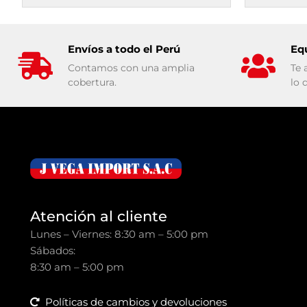
Envíos a todo el Perú
Eq
Contamos con una amplia
Te 
cobertura.
lo 
Atención al cliente
Lunes – Viernes: 8:30 am – 5:00 pm
Sábados:
8:30 am – 5:00 pm
Políticas de cambios y devoluciones