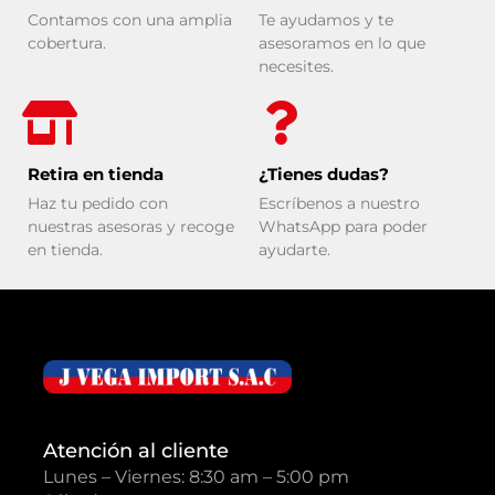
Contamos con una amplia
Te ayudamos y te
cobertura.
asesoramos en lo que
necesites.
Retira en tienda
¿Tienes dudas?
Haz tu pedido con
Escríbenos a nuestro
nuestras asesoras y recoge
WhatsApp para poder
en tienda.
ayudarte.
Atención al cliente
Lunes – Viernes: 8:30 am – 5:00 pm