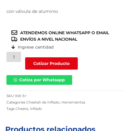
con válvula de aluminio
ATENDEMOS ONLINE WHATSAPP O EMAIL
ENVÍOS A NIVEL NACIONAL
Ingrese cantidad
Cheetah
de
Cotizar Producto
inflado
|
Cotiza por Whatsapp
XW-
5+
cantidad
SKU
XW-5+
Categories
Cheetah de Inflado
,
Herramientas
Tags
Cheeta
,
Inflado
Productos relacionados