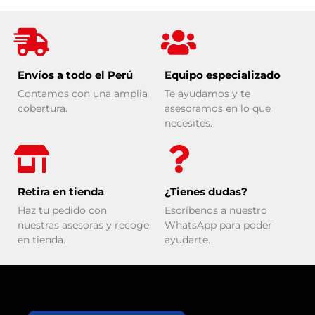
Envíos a todo el Perú
Equipo especializado
Contamos con una amplia
Te ayudamos y te
cobertura.
asesoramos en lo que
necesites.
Retira en tienda
¿Tienes dudas?
Haz tu pedido con
Escríbenos a nuestro
nuestras asesoras y recoge
WhatsApp para poder
en tienda.
ayudarte.