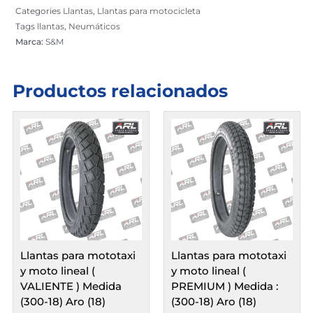
-
Categories
Llantas
,
Llantas para motocicleta
080)
Tags
llantas
,
Neumáticos
medida
Marca:
S&M
(300-
17/300-
18)
Productos relacionados
Aro
(17/18)
cantidad
Llantas para mototaxi
Llantas para mototaxi
y moto lineal (
y moto lineal (
VALIENTE ) Medida
PREMIUM ) Medida :
(300-18) Aro (18)
(300-18) Aro (18)