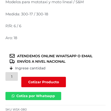
Modelos para mototaxi y moto lineal / S&M
Medida: 300-17 / 300-18
P/R: 6 / 6
Aro: 18
ATENDEMOS ONLINE WHATSAPP O EMAIL
ENVÍOS A NIVEL NACIONAL
Ingrese cantidad
Llantas
para
Cotizar Producto
mototaxi
y
Cotiza por Whatsapp
moto
lineal
(WSX
SKU
WSX-080