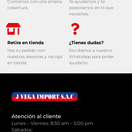
Contamos con una amplia
Te ayudamos y te
cobertura.
asesoramos en lo que
necesites.
Retira en tienda
¿Tienes dudas?
Haz tu pedido con
Escríbenos a nuestro
nuestras asesoras y recoge
WhatsApp para poder
en tienda.
ayudarte.
Atención al cliente
Lunes – Viernes: 8:30 am – 5:00 pm
Sábados: