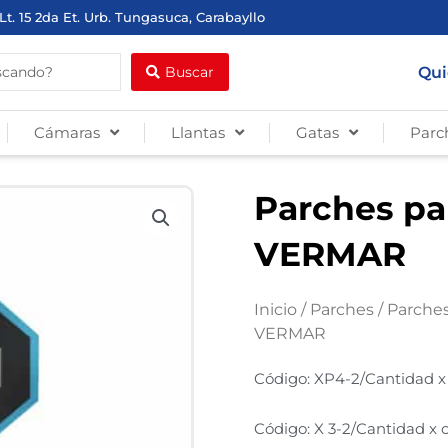
Lt. 15 2da Et. Urb. Tungasuca, Carabayllo
Qui
Buscar
Cámaras
Llantas
Gatas
Parc
Parches pa
VERMAR
Inicio
/
Parches
/
Parche
VERMAR
Código: XP4-2/Cantidad x 
Código: X 3-2/Cantidad x