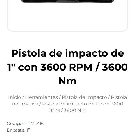
Pistola de impacto de
1″ con 3600 RPM / 3600
Nm
Inicio
/
Herramientas
/
Pistola de Impacto
/
Pistola
neumática
/ Pistola de impacto de 1″ con 3600
RPM / 3600 Nm
Código: TZM-A16
Encaste: 1”