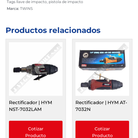
Tags
llave de impacto
,
pistola de impacto
Nm
Marca:
TWINS
cantidad
Productos relacionados
Rectificador | HYM
Rectificador | HYM AT-
NST-7032LAM
7032N
Cotizar
Cotizar
Producto
Producto