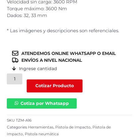
Velocidad sin carga: 3600 RPM
Torque máximo: 3600 Nm
Dados: 32, 33 mm
* Las imágenes y descripciones son referenciales.
ATENDEMOS ONLINE WHATSAPP O EMAIL
ENVÍOS A NIVEL NACIONAL
Ingrese cantidad
Pistola
de
Cotizar Producto
impacto
de
Cotiza por Whatsapp
1"
con
3600
SKU
TZM-A16
RPM
Categories
Herramientas
,
Pistola de Impacto
,
Pistola de
/
Impacto
,
Pistola neumática
3600