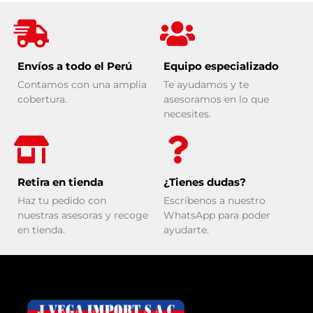
Envíos a todo el Perú
Equipo especializado
Contamos con una amplia
Te ayudamos y te
cobertura.
asesoramos en lo que
necesites.
Retira en tienda
¿Tienes dudas?
Haz tu pedido con
Escríbenos a nuestro
nuestras asesoras y recoge
WhatsApp para poder
en tienda.
ayudarte.