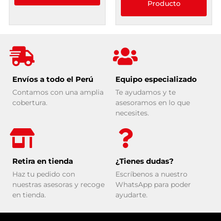
Producto
Envíos a todo el Perú
Equipo especializado
Contamos con una amplia
Te ayudamos y te
cobertura.
asesoramos en lo que
necesites.
Retira en tienda
¿Tienes dudas?
Haz tu pedido con
Escríbenos a nuestro
nuestras asesoras y recoge
WhatsApp para poder
en tienda.
ayudarte.