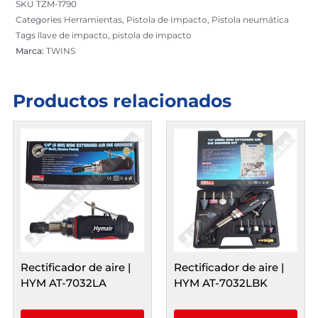
SKU
TZM-1790
RPM
Categories
Herramientas
,
Pistola de Impacto
,
Pistola neumática
/
Tags
llave de impacto
,
pistola de impacto
3800
Marca:
TWINS
Nm
cantidad
Productos relacionados
Rectificador de aire |
Rectificador de aire |
HYM AT-7032LA
HYM AT-7032LBK