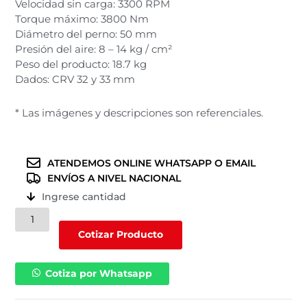
Velocidad sin carga: 3300 RPM
Torque máximo: 3800 Nm
Diámetro del perno: 50 mm
Presión del aire: 8 – 14 kg / cm²
Peso del producto: 18.7 kg
Dados: CRV 32 y 33 mm
* Las imágenes y descripciones son referenciales.
ATENDEMOS ONLINE WHATSAPP O EMAIL
ENVÍOS A NIVEL NACIONAL
Ingrese cantidad
Pistola
de
Cotizar Producto
impacto
de
Cotiza por Whatsapp
1"
con
3300