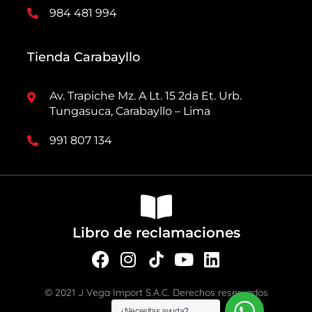
984 481 994
Tienda Carabayllo
Av. Trapiche Mz. A Lt. 15 2da Et. Urb.
Tungasuca, Carabayllo – Lima
991 807 134
Libro de reclamaciones
F
I
Y
L
a
n
o
i
c
s
u
n
© 2021 J Vega Import S.A.C. Derechos reservados
e
t
t
k
¿Necesitas ayuda?