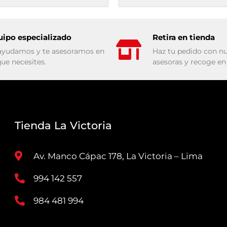
uipo especializado
Retira en tienda
ayudamos y te asesoramos en
Haz tu pedido con nu
que necesites.
asesoras y recoge en 
Tienda La Victoria
Av. Manco Cápac 178, La Victoria – Lima
994 142 557
984 481 994