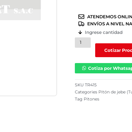
ATENDEMOS ONLIN
ENVÍOS A NIVEL N
Ingrese cantidad
Pitón
o
Cotizar Pro
válvula
para
Cotiza por Whatsa
llantas
sin
cámara
SKU
TR415
/
Categories
Pitón de jebe (T
TR415
Tag
Pitones
cantidad