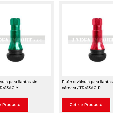
vula para llantas sin
Pitón o válvula para llantas
TR413AC-Y
cámara / TR413AC-R
r Producto
Cotizar Producto