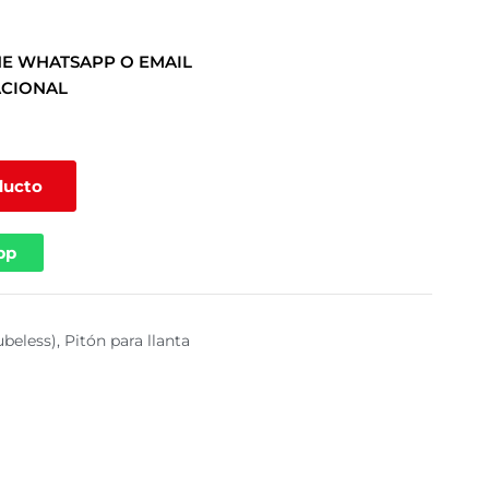
E WHATSAPP O EMAIL
ACIONAL
ducto
pp
ubeless)
,
Pitón para llanta