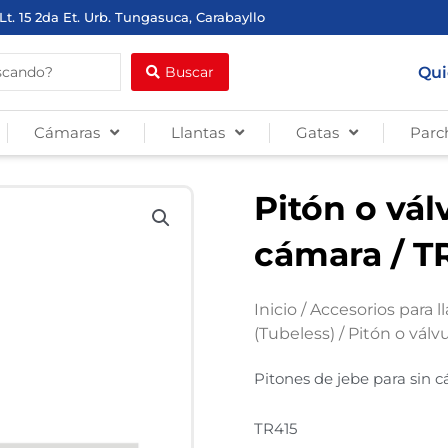
Lt. 15 2da Et. Urb. Tungasuca, Carabayllo
Qui
Buscar
Cámaras
Llantas
Gatas
Parc
Pitón o vál
cámara / T
Inicio
/
Accesorios para l
(Tubeless)
/ Pitón o válv
Pitones de jebe para sin 
TR415