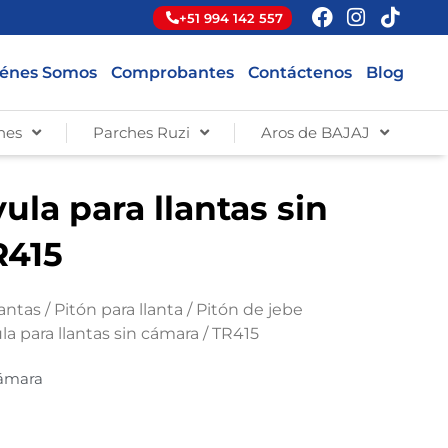
+51 994 142 557
énes Somos
Comprobantes
Contáctenos
Blog
hes
Parches Ruzi
Aros de BAJAJ
vula para llantas sin
R415
lantas
/
Pitón para llanta
/
Pitón de jebe
ula para llantas sin cámara / TR415
cámara