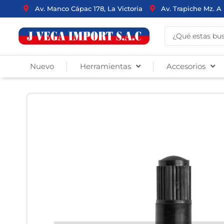
Ir
Av. Manco Cápac 178, La Victoria
Av. Trapiche Mz. A 
al
contenido
Search
...
Nuevo
Herramientas
Accesorios