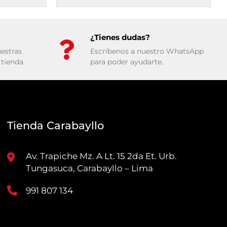
¿Tienes dudas?
estras
Escríbenos a nuestro WhatsApp
tienda.
para poder ayudarte.
Tienda Carabayllo
Av. Trapiche Mz. A Lt. 15 2da Et. Urb.
Tungasuca, Carabayllo – Lima
991 807 134