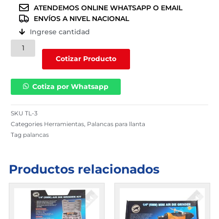
ATENDEMOS ONLINE WHATSAPP O EMAIL
ENVÍOS A NIVEL NACIONAL
Ingrese cantidad
Palanca
de
Cotizar Producto
18"x19
mm
Cotiza por Whatsapp
(TL-
3)
cantidad
SKU
TL-3
Categories
Herramientas
,
Palancas para llanta
Tag
palancas
Productos relacionados