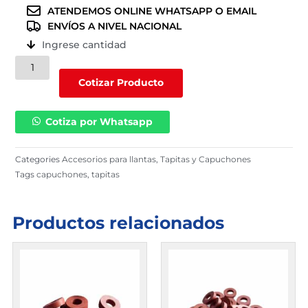
ATENDEMOS ONLINE WHATSAPP O EMAIL
ENVÍOS A NIVEL NACIONAL
Ingrese cantidad
Tapitas
y
Cotizar Producto
capuchones
(
Cotiza por Whatsapp
VC-
3L
)
Categories
Accesorios para llantas
,
Tapitas y Capuchones
cantidad
Tags
capuchones
,
tapitas
Productos relacionados