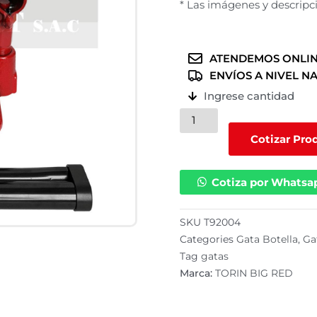
* Las imágenes y descripci
ATENDEMOS ONLIN
ENVÍOS A NIVEL N
Ingrese cantidad
Gata
botella
Cotizar Pro
de
20
Cotiza por Whatsa
ton
|
T92004
SKU
T92004
cantidad
Categories
Gata Botella
,
Ga
Tag
gatas
Marca:
TORIN BIG RED