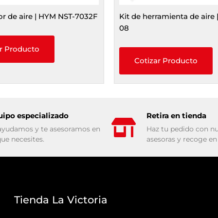
or de aire | HYM NST-7032F
Kit de herramienta de aire
08
r Producto
Cotizar Producto
uipo especializado
Retira en tienda
ayudamos y te asesoramos en
Haz tu pedido con nu
que necesites.
asesoras y recoge en 
Tienda La Victoria