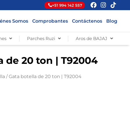
+51 994 142 557
énes Somos
Comprobantes
Contáctenos
Blog
hes
Parches Ruzi
Aros de BAJAJ
a de 20 ton | T92004
lla
/ Gata botella de 20 ton | T92004