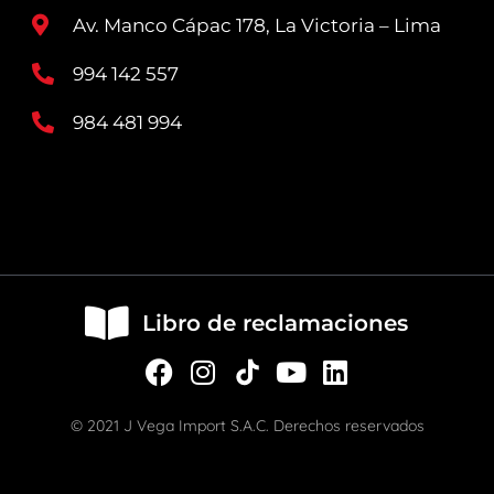
Av. Manco Cápac 178, La Victoria – Lima
994 142 557
984 481 994
Libro de reclamaciones
F
I
Y
L
a
n
o
i
c
s
u
n
© 2021 J Vega Import S.A.C. Derechos reservados
e
t
t
k
b
a
u
e