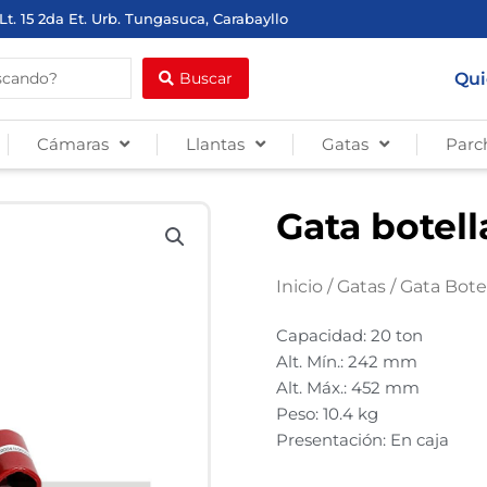
Lt. 15 2da Et. Urb. Tungasuca, Carabayllo
Qui
Buscar
Cámaras
Llantas
Gatas
Parc
Gata botell
Inicio
/
Gatas
/
Gata Bote
Capacidad: 20 ton
Alt. Mín.: 242 mm
Alt. Máx.: 452 mm
Peso: 10.4 kg
Presentación: En caja