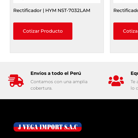
Rectificador | HYM NST-7032LAM
Rectificad
Cotizar Producto
Cotiza
Envíos a todo el Perú
Eq
Contamos con una amplia
Te 
cobertura.
lo 