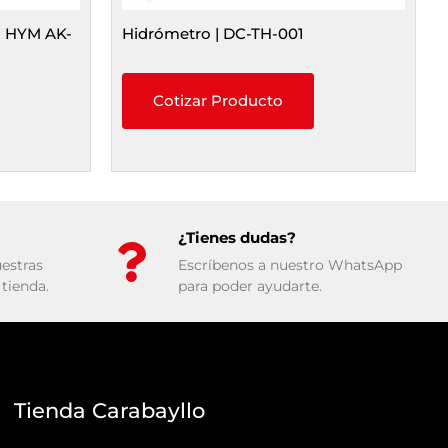
 | HYM AK-
Hidrómetro | DC-TH-001
Cotizar Producto
¿Tienes dudas?
estras
Escríbenos a nuestro WhatsApp
tienda.
para poder ayudarte.
Tienda Carabayllo