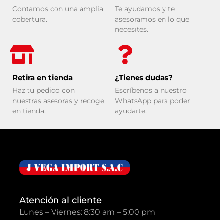
Contamos con una amplia
Te ayudamos y te
cobertura.
asesoramos en lo que
necesites.
Retira en tienda
¿Tienes dudas?
Haz tu pedido con
Escríbenos a nuestro
nuestras asesoras y recoge
WhatsApp para poder
en tienda.
ayudarte.
Atención al cliente
Lunes – Viernes: 8:30 am – 5:00 pm