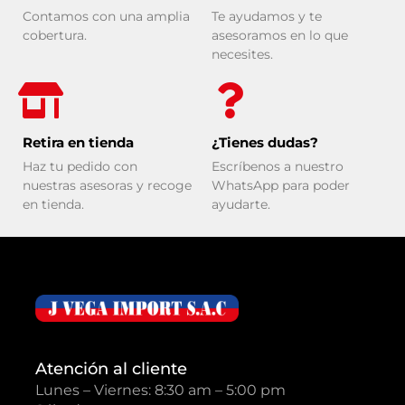
Contamos con una amplia
Te ayudamos y te
cobertura.
asesoramos en lo que
necesites.
Retira en tienda
¿Tienes dudas?
Haz tu pedido con
Escríbenos a nuestro
nuestras asesoras y recoge
WhatsApp para poder
en tienda.
ayudarte.
Atención al cliente
Lunes – Viernes: 8:30 am – 5:00 pm