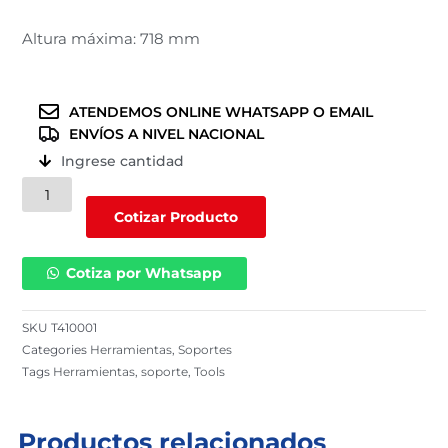
Altura máxima: 718 mm
ATENDEMOS ONLINE WHATSAPP O EMAIL
ENVÍOS A NIVEL NACIONAL
Ingrese cantidad
Soporte
de
Cotizar Producto
10
TN
Cotiza por Whatsapp
|
T410001
cantidad
SKU
T410001
Categories
Herramientas
,
Soportes
Tags
Herramientas
,
soporte
,
Tools
Productos relacionados