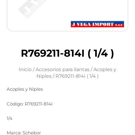
R769211-814I ( 1/4 )
Inicio
/
Accesorios para llantas
/
Acoples y
Niples
/ R769211-814I ( 1/4 )
Acoples y Niples
Código: R769211-814I
1/4
Marca: Schebor