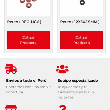
Reten ( REG-HG6 )
Reten ( 12X5X2.5MM )
Cotizar
Cotizar
Producto
Producto
Envíos a todo el Perú
Equipo especializado
Contamos con una amplia
Te ayudamos y te
cobertura.
asesoramos en lo que
necesites.