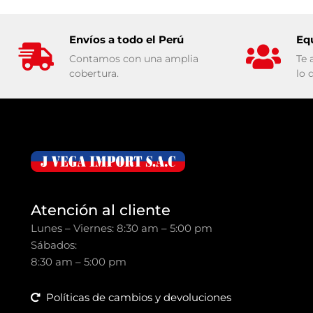
Envíos a todo el Perú
Eq
Contamos con una amplia
Te 
cobertura.
lo 
Atención al cliente
Lunes – Viernes: 8:30 am – 5:00 pm
Sábados:
8:30 am – 5:00 pm
Políticas de cambios y devoluciones