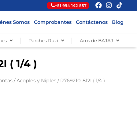
+51 994 142 557
énes Somos
Comprobantes
Contáctenos
Blog
hes
Parches Ruzi
Aros de BAJAJ
 ( 1/4 )
lantas
/
Acoples y Niples
/ R769210-812I ( 1/4 )