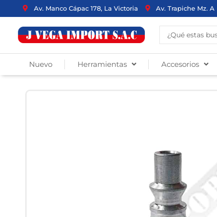
Ir
Av. Manco Cápac 178, La Victoria
Av. Trapiche Mz. A 
al
contenido
Search
...
Nuevo
Herramientas
Accesorios