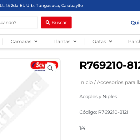
Lt. 15 2da Et. Urb. Tungasuca, Carabayllo
Qui
Buscar
Cámaras
Llantas
Gatas
Parc
R769210-812I
Inicio
/
Accesorios para l
Acoples y Niples
Código: R769210-812I
1/4