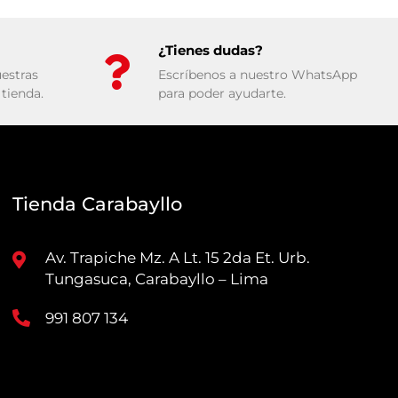
¿Tienes dudas?
estras
Escríbenos a nuestro WhatsApp
tienda.
para poder ayudarte.
Tienda Carabayllo
Av. Trapiche Mz. A Lt. 15 2da Et. Urb.
Tungasuca, Carabayllo – Lima
991 807 134