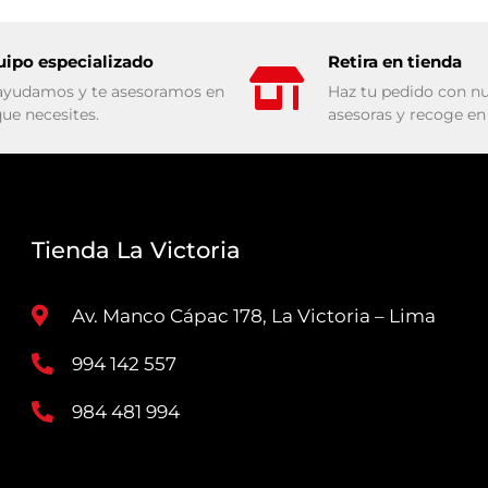
uipo especializado
Retira en tienda
ayudamos y te asesoramos en
Haz tu pedido con nu
que necesites.
asesoras y recoge en 
Tienda La Victoria
Av. Manco Cápac 178, La Victoria – Lima
994 142 557
984 481 994