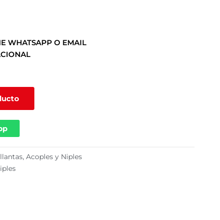
E WHATSAPP O EMAIL
ACIONAL
ducto
pp
llantas
,
Acoples y Niples
iples