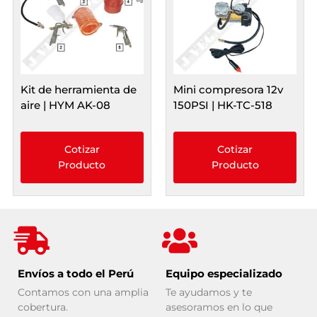
Kit de herramienta de
Mini compresora 12v
aire | HYM AK-08
150PSI | HK-TC-518
Cotizar
Cotizar
Producto
Producto
Envíos a todo el Perú
Equipo especializado
Contamos con una amplia
Te ayudamos y te
cobertura.
asesoramos en lo que