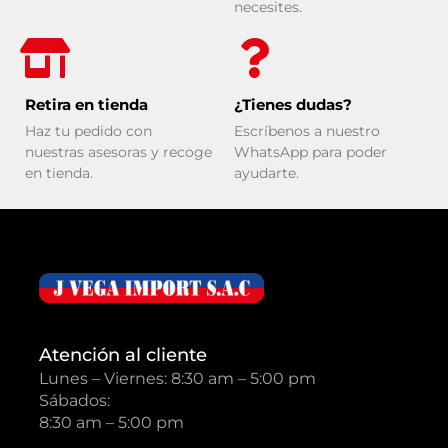
necesites.
Retira en tienda
¿Tienes dudas?
Haz tu pedido con
Escríbenos a nuestro
nuestras asesoras y recoge
WhatsApp para poder
en tienda.
ayudarte.
Atención al cliente
Lunes – Viernes: 8:30 am – 5:00 pm
Sábados:
8:30 am – 5:00 pm