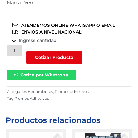
Marca : Vermar
ATENDEMOS ONLINE WHATSAPP O EMAIL
ENVÍOS A NIVEL NACIONAL
Ingrese cantidad
Plomos
Adhesivos
Cotizar Producto
(10131103)
DE
Cotiza por Whatsapp
1/4
Oz
cantidad
Categories
Herramientas
,
Plomos adhesivos
Tag
Plomos Adhesivos
Productos relacionados