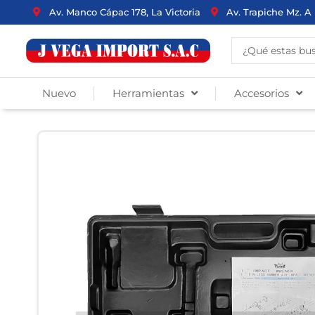
Ir
Av. Manco Cápac 178, La Victoria
Av. Trapiche Mz. A 
al
contenido
Search
...
Nuevo
Herramientas
Accesorios