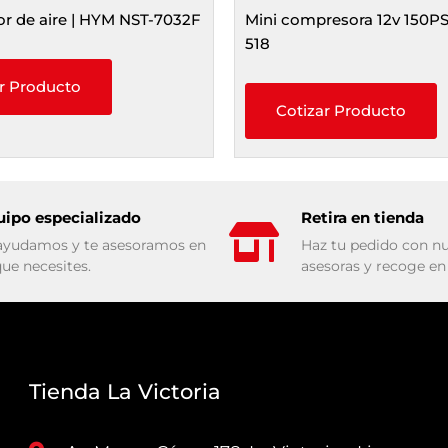
or de aire | HYM NST-7032F
Mini compresora 12v 150PS
518
r Producto
Cotizar Producto
uipo especializado
Retira en tienda
ayudamos y te asesoramos en
Haz tu pedido con nu
que necesites.
asesoras y recoge en 
Tienda La Victoria