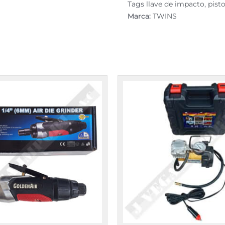
2500
Tags
llave de impacto
,
pist
Nm
Marca:
TWINS
cantidad