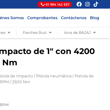
+51 994 142 557
énes Somos
Comprobantes
Contáctenos
Blog
hes
Parches Ruzi
Aros de BAJAJ
impacto de 1″ con 4200
0 Nm
istola de Impacto
/
Pistola neumática
/ Pistola de
 RPM / 2500 Nm
0 RPM