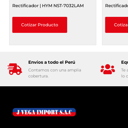
Rectificador | HYM NST-7032LAM
Rectificad
Cotizar Producto
Cotiza
Envíos a todo el Perú
Eq
Contamos con una amplia
Te 
cobertura.
lo 