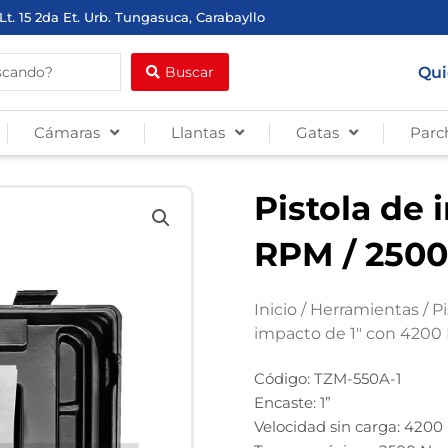
Lt. 15 2da Et. Urb. Tungasuca, Carabayllo
Qui
Buscar
Cámaras
Llantas
Gatas
Parc
Pistola de 
RPM / 250
Inicio
/
Herramientas
/
P
impacto de 1″ con 4200
Código: TZM-550A-1
Encaste: 1”
Velocidad sin carga: 420