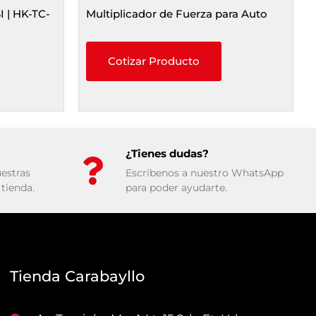
I | HK-TC-
Multiplicador de Fuerza para Auto
Cotizar Producto
¿Tienes dudas?
estras
Escríbenos a nuestro WhatsApp
tienda.
para poder ayudarte.
Tienda Carabayllo