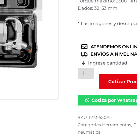
Torque máximo: 2500 Nm
Dados: 32, 33 mm
* Las imágenes y descripci
ATENDEMOS ONLIN
ENVÍOS A NIVEL N
Ingrese cantidad
Pistola
de
Cotizar Pro
impacto
de
Cotiza por Whatsa
1"
con
4200
SKU
TZM-550A-1
RPM
Categories
Herramientas
,
P
/
neumática