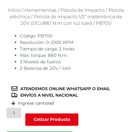
Inicio
/
Herramientas
/
Pistola de Impacto
/
Pistola
eléctrica
/ Pistola de impacto 1/2″ inalámbrica de
20V (DC) 880 N.m con luz lued / PB700
Código: PB700
Revolución: 0-2500 RPM
Tiempo de carga: 2 horas
Máx. torque: 880 N.m.
3 Niveles de fuerza
2 Baterías de 20V / 4Ah
ATENDEMOS ONLINE WHATSAPP O EMAIL
ENVÍOS A NIVEL NACIONAL
Ingrese cantidad
Pistola
de
Cotizar Producto
impacto
1/2"