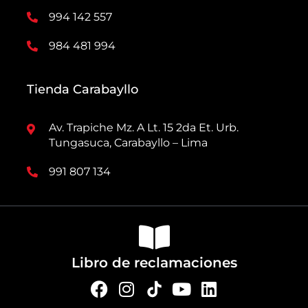
994 142 557
984 481 994
Tienda Carabayllo
Av. Trapiche Mz. A Lt. 15 2da Et. Urb.
Tungasuca, Carabayllo – Lima
991 807 134
Libro de reclamaciones
F
I
Y
L
a
n
o
i