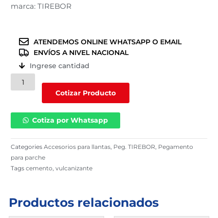
marca: TIREBOR
ATENDEMOS ONLINE WHATSAPP O EMAIL
ENVÍOS A NIVEL NACIONAL
Ingrese cantidad
Pegamento
Tirebor
Cotizar Producto
de
18
Cotiza por Whatsapp
gr
(TBCV3)
cantidad
Categories
Accesorios para llantas
,
Peg. TIREBOR
,
Pegamento
para parche
Tags
cemento
,
vulcanizante
Productos relacionados