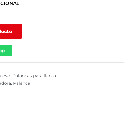
ACIONAL
ducto
pp
uevo
,
Palancas para llanta
adora
,
Palanca