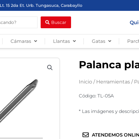
Lt. 15 2da Et. Urb. Tungasuca, Carabayllo
Qui
Buscar
Cámaras
Llantas
Gatas
Parc
Palanca pla
Inicio
/
Herramientas
/
Pa
Código: TL-05A
* Las imágenes y descripci
ATENDEMOS ONLIN