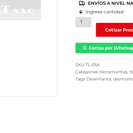
ENVÍOS A NIVEL N
Ingrese cantidad
Palanca
plana
Cotizar Pro
de
25”
Cotiza por Whatsa
|
TL-
05A
SKU
TL-05A
cantidad
Categories
Herramientas
,
N
Tags
Desenllante
,
desmont