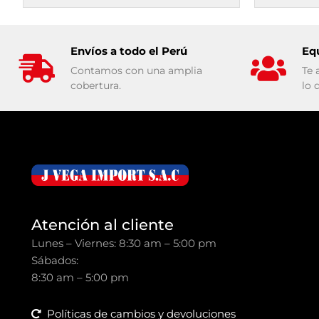
Envíos a todo el Perú
Eq
Contamos con una amplia
Te 
cobertura.
lo 
Atención al cliente
Lunes – Viernes: 8:30 am – 5:00 pm
Sábados:
8:30 am – 5:00 pm
Políticas de cambios y devoluciones