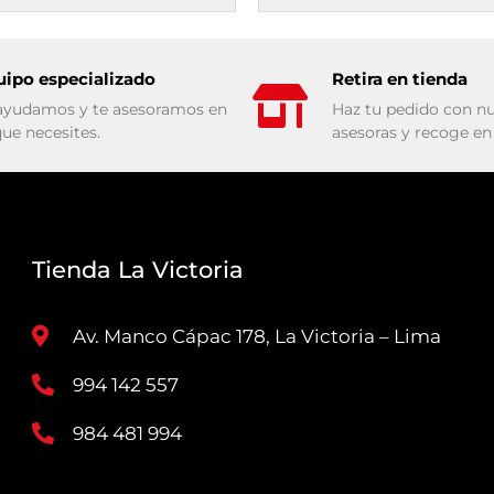
uipo especializado
Retira en tienda
ayudamos y te asesoramos en
Haz tu pedido con nu
que necesites.
asesoras y recoge en 
Tienda La Victoria
Av. Manco Cápac 178, La Victoria – Lima
994 142 557
984 481 994