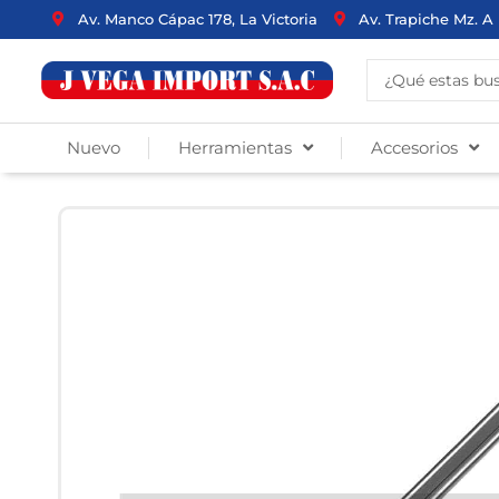
Ir
Av. Manco Cápac 178, La Victoria
Av. Trapiche Mz. A 
al
contenido
Search
...
Nuevo
Herramientas
Accesorios