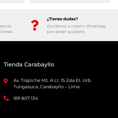
¿Tienes dudas?
estras
Escríbenos a nuestro WhatsApp
tienda.
para poder ayudarte.
Tienda Carabayllo
Av. Trapiche Mz. A Lt. 15 2da Et. Urb.
Tungasuca, Carabayllo – Lima
991 807 134