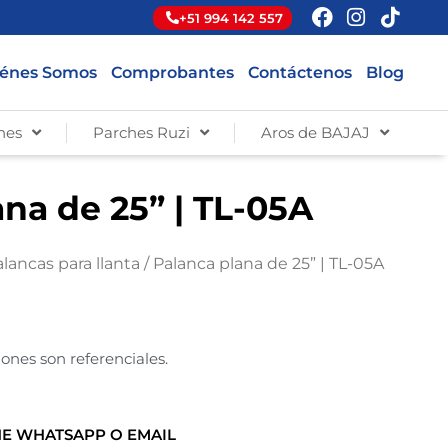
+51 994 142 557
énes Somos
Comprobantes
Contáctenos
Blog
hes
Parches Ruzi
Aros de BAJAJ
na de 25” | TL-05A
lancas para llanta
/ Palanca plana de 25” | TL-05A
ones son referenciales.
E WHATSAPP O EMAIL