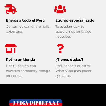
Envíos a todo el Perú
Equipo especializado
Contamos con una amplia
Te ayudamos y te
cobertura.
asesoramos en lo que
necesites.
Retira en tienda
¿Tienes dudas?
Haz tu pedido con
Escríbenos a nuestro
nuestras asesoras y recoge
WhatsApp para poder
en tienda.
ayudarte.