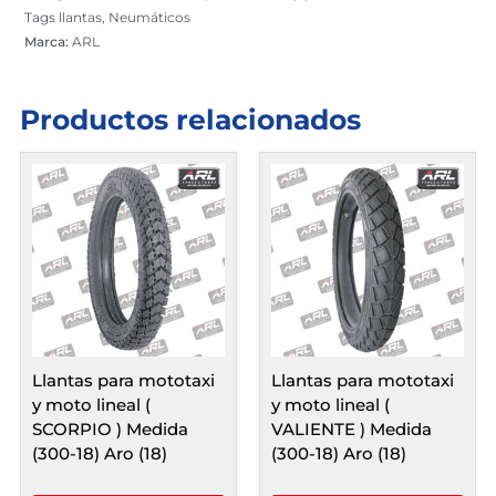
Medida
Tags
llantas
,
Neumáticos
(
Marca:
ARL
400-
8
)
Productos relacionados
Aro:
(
8
)
cantidad
Llantas para mototaxi
Llantas para mototaxi
y moto lineal (
y moto lineal (
SCORPIO ) Medida
VALIENTE ) Medida
(300-18) Aro (18)
(300-18) Aro (18)