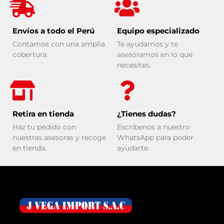
Envíos a todo el Perú
Equipo especializado
Contamos con una amplia
Te ayudamos y te
cobertura.
asesoramos en lo que
necesites.
Retira en tienda
¿Tienes dudas?
Haz tu pedido con
Escríbenos a nuestro
nuestras asesoras y recoge
WhatsApp para poder
en tienda.
ayudarte.