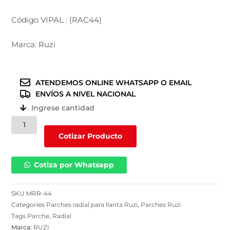
Código VIPAL : (RAC44)
Marca: Ruzi
ATENDEMOS ONLINE WHATSAPP O EMAIL
ENVÍOS A NIVEL NACIONAL
Ingrese cantidad
Parche
radial
Cotizar Producto
para
llanta
Cotiza por Whatsapp
Ruzi
(MRR-
44)
SKU
MRR-44
cantidad
Categories
Parches radial para llanta Ruzi
,
Parches Ruzi
Tags
Parche
,
Radial
Marca:
RUZI