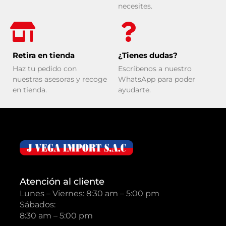
necesites.
Retira en tienda
¿Tienes dudas?
Haz tu pedido con
Escríbenos a nuestro
nuestras asesoras y recoge
WhatsApp para poder
en tienda.
ayudarte.
Atención al cliente
Lunes – Viernes: 8:30 am – 5:00 pm
Sábados:
8:30 am – 5:00 pm