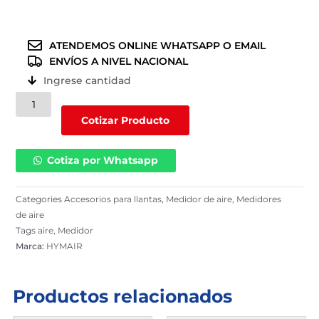
ATENDEMOS ONLINE WHATSAPP O EMAIL
ENVÍOS A NIVEL NACIONAL
Ingrese cantidad
Medidor
de
Cotizar Producto
aire
(
Cotiza por Whatsapp
HYM
E111-
1
Categories
Accesorios para llantas
,
Medidor de aire
,
Medidores
)
de aire
cantidad
Tags
aire
,
Medidor
Marca:
HYMAIR
Productos relacionados