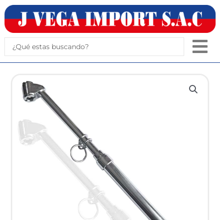
Ir
al
contenido
Search
...