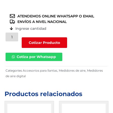
ATENDEMOS ONLINE WHATSAPP O EMAIL
ENVÍOS A NIVEL NACIONAL
Ingrese cantidad
Medidor
de
Cotizar Producto
aire
digital
Cotiza por Whatsapp
(
DTG007
)
Categories
Accesorios para llantas
,
Medidores de aire
,
Medidores
cantidad
de aire digital
Productos relacionados