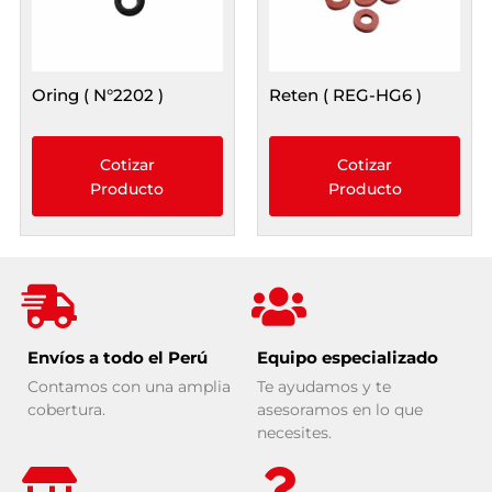
Oring ( N°2202 )
Reten ( REG-HG6 )
Cotizar
Cotizar
Producto
Producto
Envíos a todo el Perú
Equipo especializado
Contamos con una amplia
Te ayudamos y te
cobertura.
asesoramos en lo que
necesites.