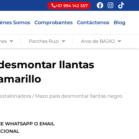
+51 994 142 557
énes Somos
Comprobantes
Contáctenos
Blog
hes
Parches Ruzi
Aros de BAJAJ
desmontar llantas
amarillo
estalonadora
/ Mazo para desmontar llantas negro
E WHATSAPP O EMAIL
ACIONAL