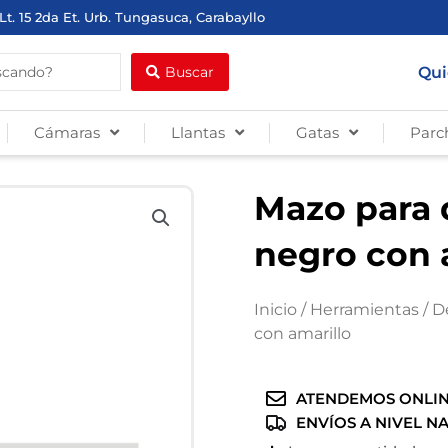
Lt. 15 2da Et. Urb. Tungasuca, Carabayllo
Qui
Buscar
Cámaras
Llantas
Gatas
Parc
Mazo para 
negro con 
Inicio
/
Herramientas
/
D
con amarillo
ATENDEMOS ONLIN
ENVÍOS A NIVEL N