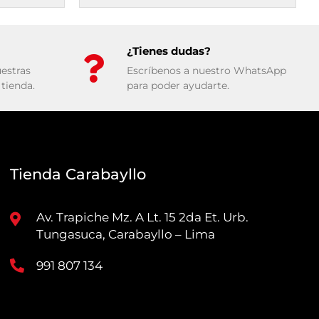
¿Tienes dudas?
estras
Escríbenos a nuestro WhatsApp
tienda.
para poder ayudarte.
Tienda Carabayllo
Av. Trapiche Mz. A Lt. 15 2da Et. Urb.
Tungasuca, Carabayllo – Lima
991 807 134