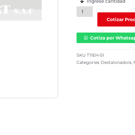
Ingrese cantidad
Mazo
para
Cotizar Pro
desmontar
llantas
Cotiza por Whatsa
negro
con
amarillo
SKU
T11EH-51
cantidad
Categories
Destalonadora
,