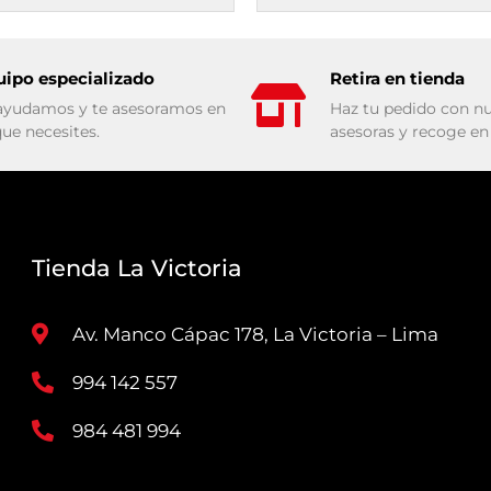
uipo especializado
Retira en tienda
ayudamos y te asesoramos en
Haz tu pedido con nu
que necesites.
asesoras y recoge en 
Tienda La Victoria
Av. Manco Cápac 178, La Victoria – Lima
994 142 557
984 481 994