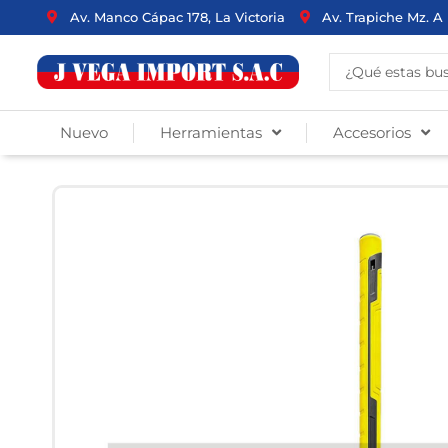
Ir
Av. Manco Cápac 178, La Victoria
Av. Trapiche Mz. A 
al
contenido
Search
...
Nuevo
Herramientas
Accesorios