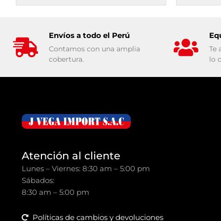
Envíos a todo el Perú
Eq
Contamos con una amplia
Te 
cobertura.
lo 
Atención al cliente
Lunes – Viernes: 8:30 am – 5:00 pm
Sábados:
8:30 am – 5:00 pm
Políticas de cambios y devoluciones