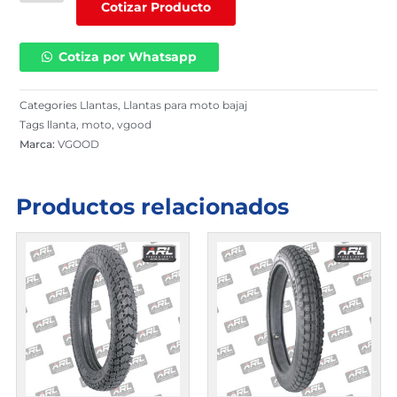
400-
Cotizar Producto
8
P/BAJAJ
Cotiza por Whatsapp
DE
8PR
|
Categories
Llantas
,
Llantas para moto bajaj
VG-
Tags
llanta
,
moto
,
vgood
KW109
Marca:
VGOOD
cantidad
Productos relacionados