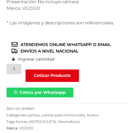
Presentación: No incluye cámara
Marca: VGOOD
* Las imágenes y descripciones son referenciales.
ATENDEMOS ONLINE WHATSAPP O EMAIL
ENVÍOS A NIVEL NACIONAL
Ingrese cantidad
Llanta
VGOOD
Cotizar Producto
para
motocicleta
Cotiza por Whatsapp
300-
18
/
SKU
VG-KW647
6PR
Categories
Llantas
,
Llantas para motocicleta
,
Nuevo
|
Tags
llantas
,
MOTOCICLETA
,
Neumáticos
VG-
Marca:
VGOOD
KW647