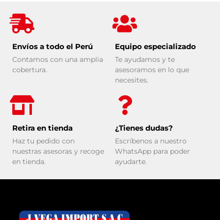
Envíos a todo el Perú
Equipo especializado
Contamos con una amplia
Te ayudamos y te
cobertura.
asesoramos en lo que
necesites.
Retira en tienda
¿Tienes dudas?
Haz tu pedido con
Escríbenos a nuestro
nuestras asesoras y recoge
WhatsApp para poder
en tienda.
ayudarte.