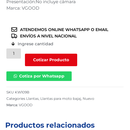
Presentación:No incluye cámara
Marca: VGOOD
ATENDEMOS ONLINE WHATSAPP O EMAIL
ENVÍOS A NIVEL NACIONAL
Ingrese cantidad
Llanta
VGOOD
Cotizar Producto
para
moto
Cotiza por Whatsapp
bajaj
400-
8
SKU
KW109B
/
Categories
Llantas
,
Llantas para moto bajaj
,
Nuevo
8PR
Marca:
VGOOD
/
KW109B
cantidad
Productos relacionados