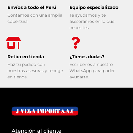
Envíos a todo el Perú
Equipo especializado
Contamos con una amplia
Te ayudamos y te
cobertura.
asesoramos en lo que
necesites.
Retira en tienda
¿Tienes dudas?
Haz tu pedido con
Escríbenos a nuestro
nuestras asesoras y recoge
WhatsApp para poder
en tienda.
ayudarte.
Atención al cliente